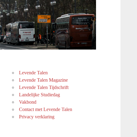
Levende Talen
Levende Talen Magazine
Levende Talen Tijdschrift
Landelijke Studiedag
Vakbond
Contact met Levende Talen
Privacy verklaring