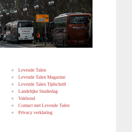
Levende Talen
Levende Talen Magazine
Levende Talen Tijdschrift
Landelijke Studiedag
Vakbond
Contact met Levende Talen
Privacy verklaring